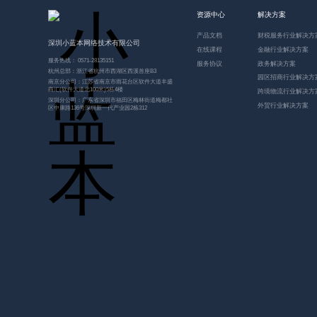
资源中心
解决方案
产品文档
财税服务行业解决方
深圳小蓝本网络技术有限公司
在线课程
金融行业解决方案
服务热线： 0571-28135151
服务协议
政务解决方案
杭州总部：浙江省杭州市西湖区西溪首座B3
园区招商行业解决方
南京分公司：江苏省南京市雨花台区软件大道丰盛
商汇(软件大道北100米)5栋4楼
跨境物流行业解决方
深圳分公司：广东省深圳市福田区梅林街道梅都社
外贸行业解决方案
区中康路136号深圳新一代产业园2栋312