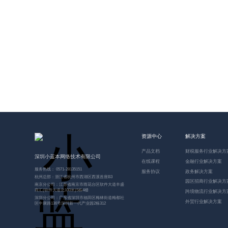
057
资源中心
解决方案
产品文档
财税服务行业解决方
深圳小蓝本网络技术有限公司
在线课程
金融行业解决方案
服务热线： 0571-28135151
服务协议
政务解决方案
杭州总部：浙江省杭州市西湖区西溪首座B3
园区招商行业解决方
南京分公司：江苏省南京市雨花台区软件大道丰盛
商汇(软件大道北100米)5栋4楼
跨境物流行业解决方
深圳分公司：广东省深圳市福田区梅林街道梅都社
外贸行业解决方案
区中康路136号深圳新一代产业园2栋312