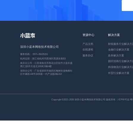
资源中心
解决方案
产品文档
财税服务行业解决方
深圳小蓝本网络技术有限公司
在线课程
金融行业解决方案
服务热线： 0571-28135151
服务协议
政务解决方案
杭州总部：浙江省杭州市西湖区西溪首座B3
园区招商行业解决方
南京分公司：江苏省南京市雨花台区软件大道丰盛
商汇(软件大道北100米)5栋4楼
跨境物流行业解决方
深圳分公司：广东省深圳市福田区梅林街道梅都社
外贸行业解决方案
区中康路136号深圳新一代产业园2栋312
Copyright ©2021-2026 深圳小蓝本网络技术有限公司 版权所有 ｜ICP许可证:
粤I