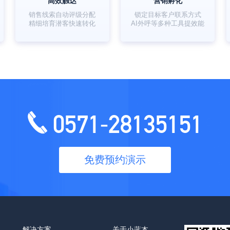
高效触达
营销孵化
销售线索自动评级分配
锁定目标客户联系方式
精细培育潜客快速转化
AI外呼等多种工具提效能
0571-28135151
免费预约演示
解决方案
关于小蓝本