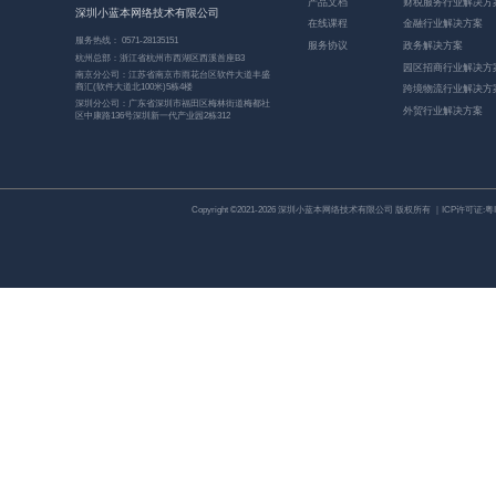
产品文档
财税服务行业解决方
深圳小蓝本网络技术有限公司
在线课程
金融行业解决方案
服务热线： 0571-28135151
服务协议
政务解决方案
杭州总部：浙江省杭州市西湖区西溪首座B3
园区招商行业解决方
南京分公司：江苏省南京市雨花台区软件大道丰盛
商汇(软件大道北100米)5栋4楼
跨境物流行业解决方
深圳分公司：广东省深圳市福田区梅林街道梅都社
外贸行业解决方案
区中康路136号深圳新一代产业园2栋312
Copyright ©2021-2026 深圳小蓝本网络技术有限公司 版权所有 ｜ICP许可证:
粤I