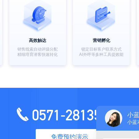
高效触达
营销孵化
销售线索自动评级分配
锁定目标客户联系方式
精细培育潜客快速转化
AI外呼等多种工具提效能
0571-28135151
小
小蓝
免费预约演示