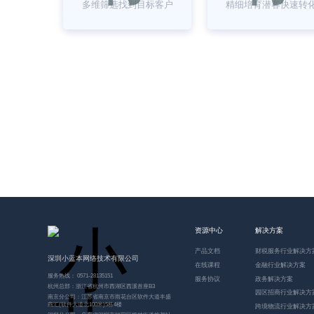
多维筛选找到目标客户
精细培育潜客快速转
057
资源中心
解决方案
产品文档
财税服务行业解决方
深圳小蓝本网络技术有限公司
在线课程
金融行业解决方案
服务热线： 0571-28135151
服务协议
政务解决方案
杭州总部：浙江省杭州市西湖区西溪首座B3
园区招商行业解决方
南京分公司：江苏省南京市雨花台区软件大道丰盛
商汇(软件大道北100米)5栋4楼
跨境物流行业解决方