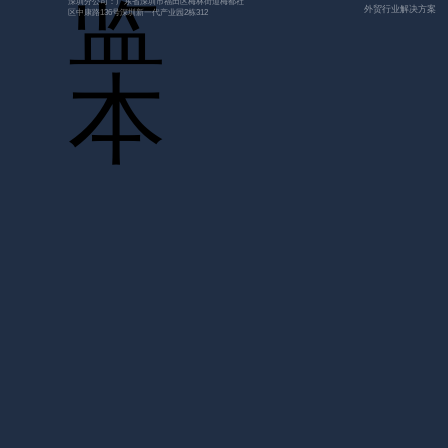
深圳分公司：广东省深圳市福田区梅林街道梅都社
外贸行业解决方案
区中康路136号深圳新一代产业园2栋312