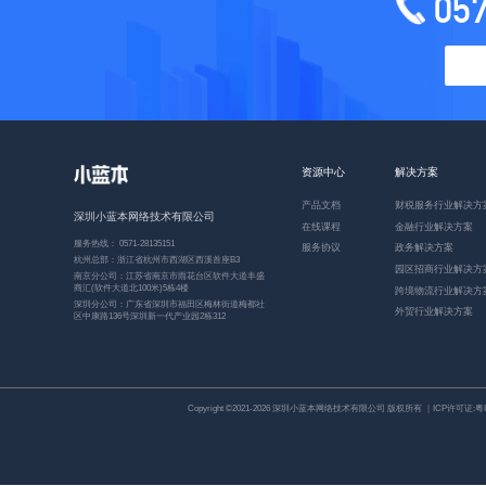
05
资源中心
解决方案
产品文档
财税服务行业解决方
深圳小蓝本网络技术有限公司
在线课程
金融行业解决方案
服务热线： 0571-28135151
服务协议
政务解决方案
杭州总部：浙江省杭州市西湖区西溪首座B3
园区招商行业解决方
南京分公司：江苏省南京市雨花台区软件大道丰盛
商汇(软件大道北100米)5栋4楼
跨境物流行业解决方
深圳分公司：广东省深圳市福田区梅林街道梅都社
外贸行业解决方案
区中康路136号深圳新一代产业园2栋312
Copyright ©2021-2026 深圳小蓝本网络技术有限公司 版权所有 ｜ICP许可证:
粤I