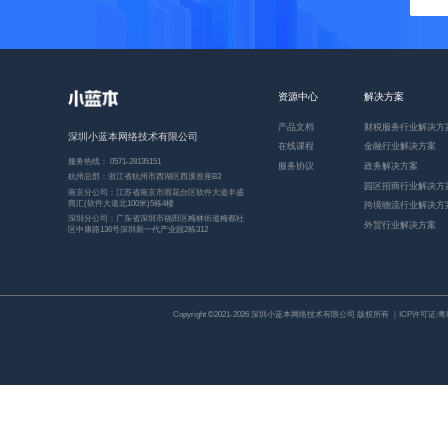
资源中心
解决方案
产品文档
财税服务行业解决方
深圳小蓝本网络技术有限公司
在线课程
金融行业解决方案
服务热线： 0571-28135151
服务协议
政务解决方案
杭州总部：浙江省杭州市西湖区西溪首座B3
园区招商行业解决方
南京分公司：江苏省南京市雨花台区软件大道丰盛
商汇(软件大道北100米)5栋4楼
跨境物流行业解决方
深圳分公司：广东省深圳市福田区梅林街道梅都社
外贸行业解决方案
区中康路136号深圳新一代产业园2栋312
Copyright ©2021-2026 深圳小蓝本网络技术有限公司 版权所有 ｜ICP许可证:
粤I