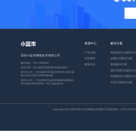
资源中心
解决方案
产品文档
财税服务行业解决方
深圳小蓝本网络技术有限公司
在线课程
金融行业解决方案
服务热线： 0571-28135151
服务协议
政务解决方案
杭州总部：浙江省杭州市西湖区西溪首座B3
园区招商行业解决方
南京分公司：江苏省南京市雨花台区软件大道丰盛
商汇(软件大道北100米)5栋4楼
跨境物流行业解决方
深圳分公司：广东省深圳市福田区梅林街道梅都社
外贸行业解决方案
区中康路136号深圳新一代产业园2栋312
Copyright ©2021-2026 深圳小蓝本网络技术有限公司 版权所有 ｜ICP许可证:
粤I