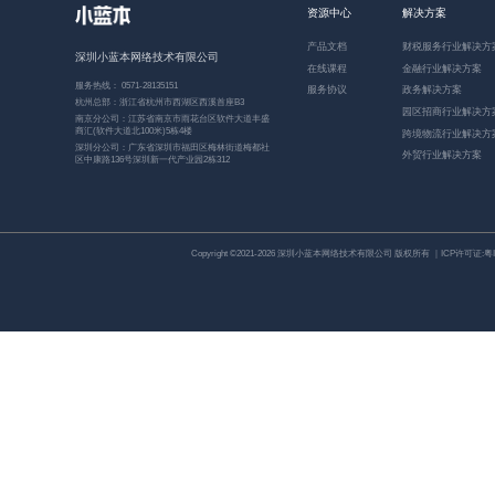
资源中心
解决方案
产品文档
财税服务行业解决方
深圳小蓝本网络技术有限公司
在线课程
金融行业解决方案
服务热线： 0571-28135151
服务协议
政务解决方案
杭州总部：浙江省杭州市西湖区西溪首座B3
园区招商行业解决方
南京分公司：江苏省南京市雨花台区软件大道丰盛
商汇(软件大道北100米)5栋4楼
跨境物流行业解决方
深圳分公司：广东省深圳市福田区梅林街道梅都社
外贸行业解决方案
区中康路136号深圳新一代产业园2栋312
Copyright ©2021-2026 深圳小蓝本网络技术有限公司 版权所有 ｜ICP许可证:
粤I