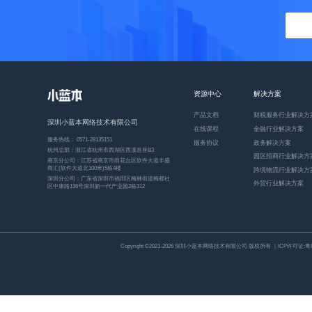
资源中心
解决方案
产品文档
财税服务行业解决方
深圳小蓝本网络技术有限公司
在线课程
金融行业解决方案
服务热线： 0571-28135151
服务协议
政务解决方案
杭州总部：浙江省杭州市西湖区西溪首座B3
园区招商行业解决方
南京分公司：江苏省南京市雨花台区软件大道丰盛
商汇(软件大道北100米)5栋4楼
跨境物流行业解决方
深圳分公司：广东省深圳市福田区梅林街道梅都社
外贸行业解决方案
区中康路136号深圳新一代产业园2栋312
Copyright ©2021-2026 深圳小蓝本网络技术有限公司 版权所有 ｜ICP许可证:
粤I