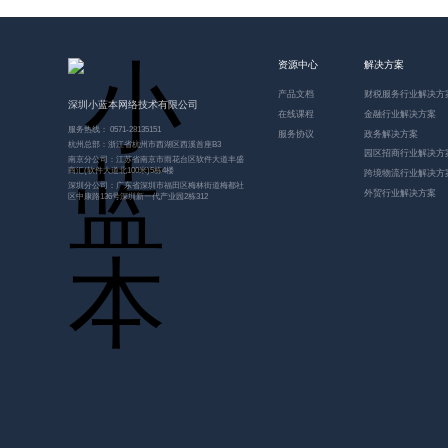
资源中心
解决方案
产品文档
财税服务行业解决方
深圳小蓝本网络技术有限公司
在线课程
金融行业解决方案
服务热线： 0571-28135151
服务协议
政务解决方案
杭州总部：浙江省杭州市西湖区西溪首座B3
园区招商行业解决方
南京分公司：江苏省南京市雨花台区软件大道丰盛
商汇(软件大道北100米)5栋4楼
跨境物流行业解决方
深圳分公司：广东省深圳市福田区梅林街道梅都社
外贸行业解决方案
区中康路136号深圳新一代产业园2栋312