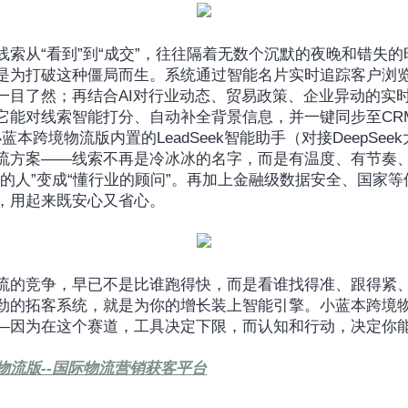
线索从“看到”到“成交”，往往隔着无数个沉默的夜晚和错失
是为打破这种僵局而生。系统通过智能名片实时追踪客户浏
一目了然；再结合AI对行业动态、贸易政策、企业异动的实
它能对线索智能打分、自动补全背景信息，并一键同步至CR
小蓝本跨境物流版内置的LeadSeek智能助手（对接DeepSe
流方案——线索不再是冷冰冰的名字，而是有温度、有节奏
话的人”变成“懂行业的顾问”。再加上金融级数据安全、国家
，用起来既安心又省心。
流的竞争，早已不是比谁跑得快，而是看谁找得准、跟得紧
劲的拓客系统，就是为你的增长装上智能引擎。小蓝本跨境
—因为在这个赛道，工具决定下限，而认知和行动，决定你
物流版--国际物流营销获客平台