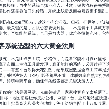
画像模糊，再牛的系统也抓不准人。其次，销售流程得先捋
部协作还靠微信口头传话，系统上线后反而会暴露更多混乱
别扔在Excel里吃灰，趁这个机会清洗、归档、打标签，总
选。最关键的是，团队心态要调到位——不是装个工具就万
毕竟，再智能的系统，也只是放大器；你准备得越充分，它
拓客系统选型的六大黄金法则
系统，不是比谁界面炫、价格低，而是看它能不能真正懂你
底了市面上主流工具后发现，真正能打的系统，必须过得了
门——有些平台吹得天花乱坠，结果底层数据全靠工商年报
员，关键决策人（KP）影子都见不着，建联效率自然大打折
库、跨境电商平台，确保每条线索都是关键决策人人。
了你的打法是否灵活。光靠关键词一家家搜客户？太单薄了
力目标；地图拓客让你按办公楼、网店平台、亚马逊站点快速
再加上批量查询和潜客包功能，等于给销售配了十八般兵器