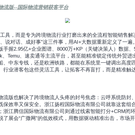
物流版--国际物流营销获客平台
aS工具，而是专为跨境物流行业打磨出来的全流程智能销售解
、说对话、成好事”这三件事，用AI+大数据重新定义了一遍
握2.95亿+企业图谱、8000万+KP（关键决策人）数据、5
Tok、Temu、速卖通等主流平台，甚至能精准锁定传统外贸
船、中东专线，还是欧洲铁路，都能在系统里一键调出高度
、行业潜客包这些灵活工具，让拓客不再盲打，而是精准触
物流版也解决了跨境物流人头疼的封号焦虑：云呼系统防封、
既保效率又保安全。浙江扬程国际物流有限公司就靠这套组
；浙江腾信国际物流有限公司则通过线索智能打分+CRM闭
脱了展会“广撒网”的低效模式，用数据驱动精准出击，市场