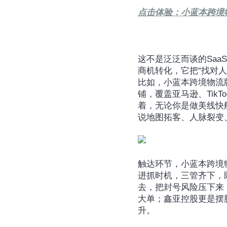
点击体验：小蓝本跨境
这不是泛泛而谈的Sa
商机转化，它把“找对人
比如，小蓝本跨境物流版手
铺，覆盖亚马逊、Tik
着，无论你是做美线快
说地图拓客、人脉裂变
触达环节，小蓝本跨境
进抓时机，三管齐下，
去，把封号风险压下来
大单；鑫亚控股更是摆
升。