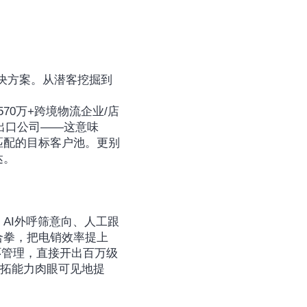
决方案。从潜客挖掘到
。
70万+跨境物流企业/店
进出口公司——这意味
匹配的目标客户池。更别
达。
AI外呼筛意向、人工跟
合拳，把电销效率提上
环管理，直接开出百万级
开拓能力肉眼可见地提