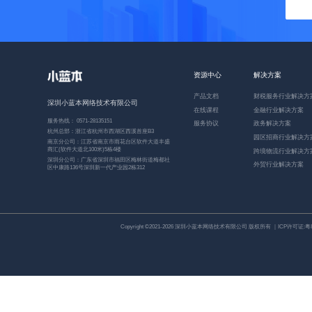
资源中心
解决方案
产品文档
财税服务行业解决方
深圳小蓝本网络技术有限公司
在线课程
金融行业解决方案
服务热线： 0571-28135151
服务协议
政务解决方案
杭州总部：浙江省杭州市西湖区西溪首座B3
园区招商行业解决方
南京分公司：江苏省南京市雨花台区软件大道丰盛
商汇(软件大道北100米)5栋4楼
跨境物流行业解决方
深圳分公司：广东省深圳市福田区梅林街道梅都社
外贸行业解决方案
区中康路136号深圳新一代产业园2栋312
Copyright ©2021-2026 深圳小蓝本网络技术有限公司 版权所有 ｜ICP许可证:
粤I