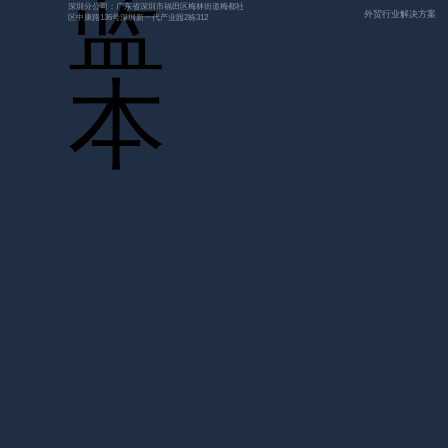
深圳分公司：广东省深圳市福田区梅林街道梅都社
外贸行业解决方案
区中康路136号深圳新一代产业园2栋312