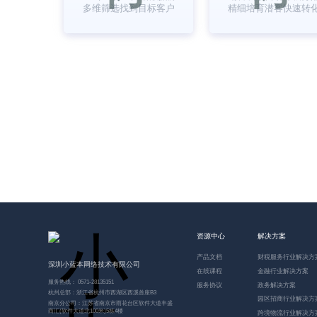
多维筛选找到目标客户
精细培育潜客快速转
057
资源中心
解决方案
产品文档
财税服务行业解决方
深圳小蓝本网络技术有限公司
在线课程
金融行业解决方案
服务热线： 0571-28135151
服务协议
政务解决方案
杭州总部：浙江省杭州市西湖区西溪首座B3
园区招商行业解决方
南京分公司：江苏省南京市雨花台区软件大道丰盛
商汇(软件大道北100米)5栋4楼
跨境物流行业解决方