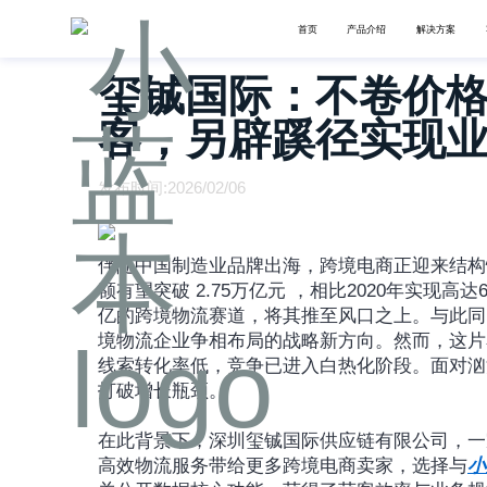
首页
产品介绍
解决方案
玺铖国际：不卷价格
客，另辟蹊径实现
发布时间:2026/02/06
伴随中国制造业品牌出海，跨境电商正迎来结构
额有望突破 2.75万亿元 ，相比2020年实现
亿的跨境物流赛道，将其推至风口之上。与此同
境物流企业争相布局的战略新方向。然而，这片
线索转化率低，竞争已进入白热化阶段。面对汹
打破增长瓶颈。
在此背景下，深圳玺铖国际供应链有限公司，一
高效物流服务带给更多跨境电商卖家，选择与
小