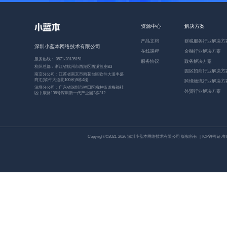
资源中心
解决方案
产品文档
财税服务行业解决方
深圳小蓝本网络技术有限公司
在线课程
金融行业解决方案
服务热线： 0571-28135151
服务协议
政务解决方案
杭州总部：浙江省杭州市西湖区西溪首座B3
园区招商行业解决方
南京分公司：江苏省南京市雨花台区软件大道丰盛
商汇(软件大道北100米)5栋4楼
跨境物流行业解决方
深圳分公司：广东省深圳市福田区梅林街道梅都社
外贸行业解决方案
区中康路136号深圳新一代产业园2栋312
Copyright ©2021-2026 深圳小蓝本网络技术有限公司 版权所有 ｜ICP许可证:
粤I