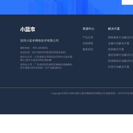
资源中心
解决方案
产品文档
财税服务行业解决方
深圳小蓝本网络技术有限公司
在线课程
金融行业解决方案
服务热线： 0571-28135151
服务协议
政务解决方案
杭州总部：浙江省杭州市西湖区西溪首座B3
园区招商行业解决方
南京分公司：江苏省南京市雨花台区软件大道丰盛
商汇(软件大道北100米)5栋4楼
跨境物流行业解决方
深圳分公司：广东省深圳市福田区梅林街道梅都社
外贸行业解决方案
区中康路136号深圳新一代产业园2栋312
Copyright ©2021-2026 深圳小蓝本网络技术有限公司 版权所有 ｜ICP许可证:
粤I