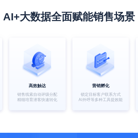
AI+大数据全面赋能销售场景
高效触达
营销孵化
销售线索自动评级分配
锁定目标客户联系方式
精细培育潜客快速转化
AI外呼等多种工具提效能