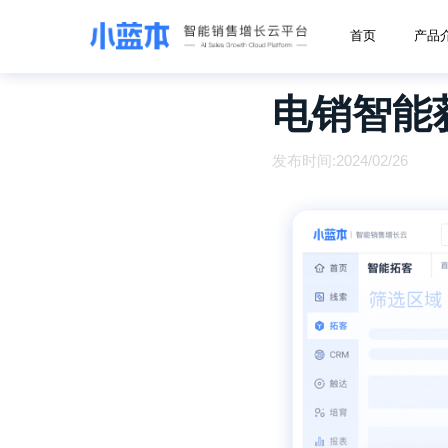
首页
产品
电销智能
发布时间:2024/02/26