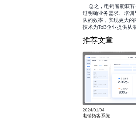
	总之，电销智能获客平台作为电销行业的新生力量，正以其独特的价值和特点重塑电销行业的未来。通
过明确业务需求、培训
队的效率，实现更大的
技术为ToB企业提供
推荐文章
2024/01/04
电销拓客系统