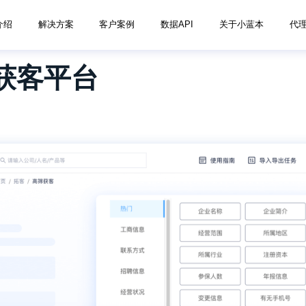
介绍
解决方案
客户案例
数据API
关于小蓝本
代
获客平台