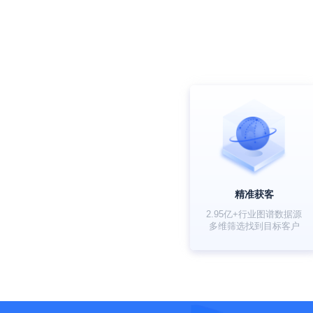
精准获客
2.95亿+行业图谱数据源
多维筛选找到目标客户