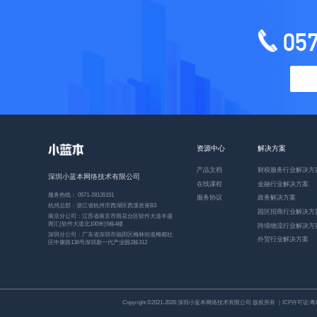
05
资源中心
解决方案
产品文档
财税服务行业解决方
深圳小蓝本网络技术有限公司
在线课程
金融行业解决方案
服务热线： 0571-28135151
服务协议
政务解决方案
杭州总部：浙江省杭州市西湖区西溪首座B3
园区招商行业解决方
南京分公司：江苏省南京市雨花台区软件大道丰盛
商汇(软件大道北100米)5栋4楼
跨境物流行业解决方
深圳分公司：广东省深圳市福田区梅林街道梅都社
外贸行业解决方案
区中康路136号深圳新一代产业园2栋312
Copyright ©2021-2026 深圳小蓝本网络技术有限公司 版权所有 ｜ICP许可证:
粤I