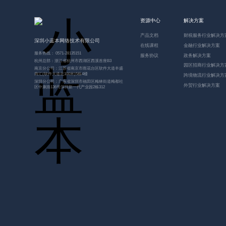
资源中心
解决方案
产品文档
财税服务行业解决方
深圳小蓝本网络技术有限公司
在线课程
金融行业解决方案
服务热线： 0571-28135151
服务协议
政务解决方案
杭州总部：浙江省杭州市西湖区西溪首座B3
园区招商行业解决方
南京分公司：江苏省南京市雨花台区软件大道丰盛
商汇(软件大道北100米)5栋4楼
跨境物流行业解决方
深圳分公司：广东省深圳市福田区梅林街道梅都社
外贸行业解决方案
区中康路136号深圳新一代产业园2栋312