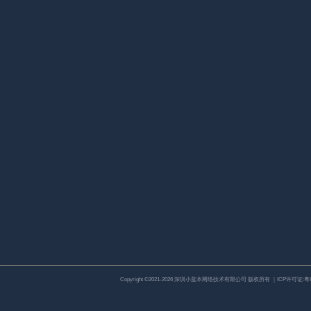
Copyright ©2021-2026 深圳小蓝本网络技术有限公司 版权所有 ｜ICP许可证:
粤I