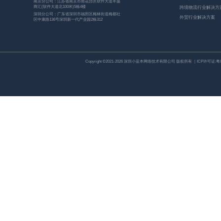
南京分公司：江苏省南京市雨花台区软件大道丰盛
商汇(软件大道北100米)5栋4楼
跨境物流行业解决方
深圳分公司：广东省深圳市福田区梅林街道梅都社
外贸行业解决方案
区中康路136号深圳新一代产业园2栋312
Copyright ©2021-2026 深圳小蓝本网络技术有限公司 版权所有 ｜ICP许可证:
粤I