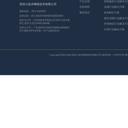
产品文档
财税服务行业解决方
深圳小蓝本网络技术有限公司
在线课程
金融行业解决方案
服务热线： 0571-28135151
服务协议
政务解决方案
杭州总部：浙江省杭州市西湖区西溪首座B3
园区招商行业解决方
南京分公司：江苏省南京市雨花台区软件大道丰盛
商汇(软件大道北100米)5栋4楼
跨境物流行业解决方
深圳分公司：广东省深圳市福田区梅林街道梅都社
外贸行业解决方案
区中康路136号深圳新一代产业园2栋312
Copyright ©2021-2026 深圳小蓝本网络技术有限公司 版权所有 ｜ICP许可证:
粤I