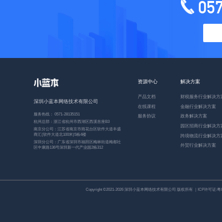
05
资源中心
解决方案
产品文档
财税服务行业解决方
深圳小蓝本网络技术有限公司
在线课程
金融行业解决方案
服务热线： 0571-28135151
服务协议
政务解决方案
杭州总部：浙江省杭州市西湖区西溪首座B3
园区招商行业解决方
南京分公司：江苏省南京市雨花台区软件大道丰盛
商汇(软件大道北100米)5栋4楼
跨境物流行业解决方
深圳分公司：广东省深圳市福田区梅林街道梅都社
外贸行业解决方案
区中康路136号深圳新一代产业园2栋312
Copyright ©2021-2026 深圳小蓝本网络技术有限公司 版权所有 ｜ICP许可证:
粤I