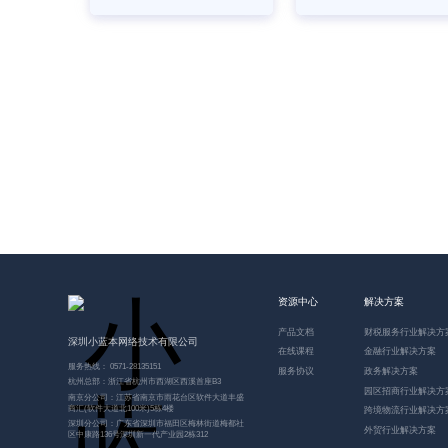
057
资源中心
解决方案
产品文档
财税服务行业解决方
深圳小蓝本网络技术有限公司
在线课程
金融行业解决方案
服务热线： 0571-28135151
服务协议
政务解决方案
杭州总部：浙江省杭州市西湖区西溪首座B3
园区招商行业解决方
南京分公司：江苏省南京市雨花台区软件大道丰盛
商汇(软件大道北100米)5栋4楼
跨境物流行业解决方
深圳分公司：广东省深圳市福田区梅林街道梅都社
外贸行业解决方案
区中康路136号深圳新一代产业园2栋312