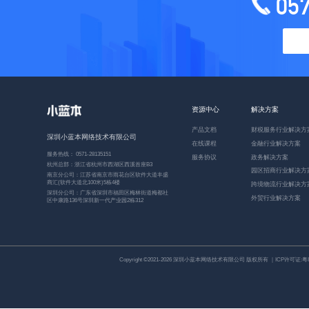
05
资源中心
解决方案
产品文档
财税服务行业解决方
深圳小蓝本网络技术有限公司
在线课程
金融行业解决方案
服务热线： 0571-28135151
服务协议
政务解决方案
杭州总部：浙江省杭州市西湖区西溪首座B3
园区招商行业解决方
南京分公司：江苏省南京市雨花台区软件大道丰盛
商汇(软件大道北100米)5栋4楼
跨境物流行业解决方
深圳分公司：广东省深圳市福田区梅林街道梅都社
外贸行业解决方案
区中康路136号深圳新一代产业园2栋312
Copyright ©2021-2026 深圳小蓝本网络技术有限公司 版权所有 ｜ICP许可证:
粤I